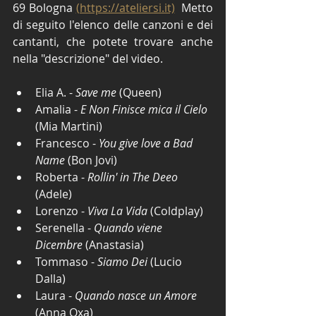
69 Bologna 
(https://ateliersi.it)
  Metto 
di seguito l'elenco delle canzoni e dei 
cantanti, che potete trovare anche 
nella "descrizione" del video. 
Elia A. - 
Save me
 (Queen)
Amalia - 
E Non Finisce mica il Cielo
(Mia Martini) 
Francesco - 
You give love a Bad 
Name
 (Bon Jovi)
Roberta - 
Rollin' in The Deeo
(Adele)
Lorenzo - 
Viva La Vida
(Coldplay) 
Serenella - 
Quando viene 
Dicembre
(Anastasia)
Tommaso - 
Siamo Dei
 (Lucio 
Dalla)
Laura - 
Quando nasce un Amore
(Anna Oxa) 