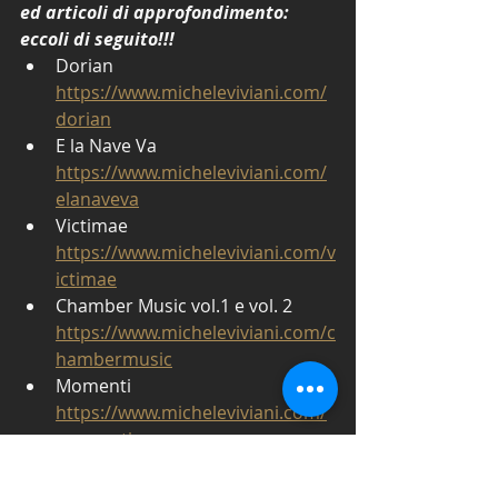
ed articoli di approfondimento: 
eccoli di seguito!!!
Dorian 
https://www.micheleviviani.com/
dorian
E la Nave Va 
https://www.micheleviviani.com/
elanaveva
Victimae 
https://www.micheleviviani.com/v
ictimae
Chamber Music vol.1 e vol. 2 
https://www.micheleviviani.com/c
hambermusic
Momenti 
https://www.micheleviviani.com/
momenti
Michele Viviani
insegnante di canto