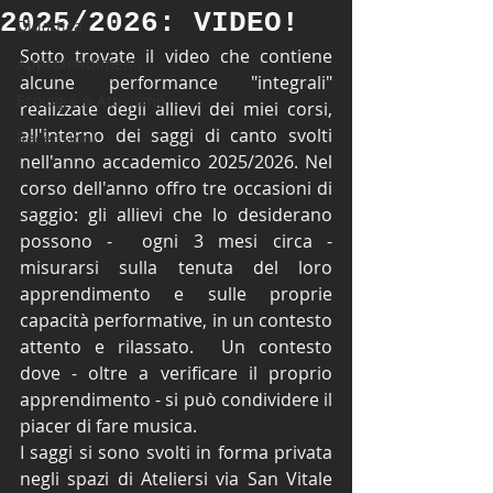
2025/2026: VIDEO!
Didattica
Sotto trovate il video che contiene 
Approfondimenti
alcune performance "integrali" 
Ecologia & Attivismo
realizzate degli allievi dei miei corsi, 
all'interno dei saggi di canto svolti 
Recensioni
nell'anno accademico 2025/2026. Nel 
corso dell'anno offro tre occasioni di 
saggio: gli allievi che lo desiderano 
possono -  ogni 3 mesi circa -  
misurarsi sulla tenuta del loro 
apprendimento e sulle proprie 
capacità performative, in un contesto 
attento e rilassato.  Un contesto  
dove - oltre a verificare il proprio 
apprendimento - si può condividere il 
piacer di fare musica. 
I saggi si sono svolti in forma privata 
negli spazi di Ateliersi via San Vitale 