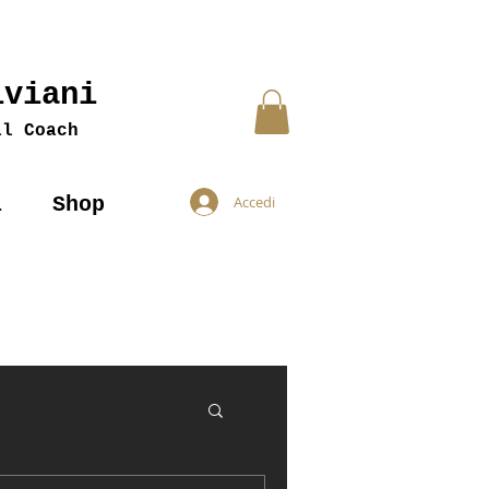
iviani
al Coach
i
Shop
Accedi