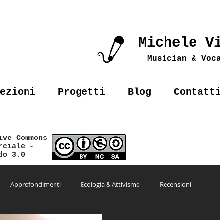
Michele V
Musician & Voc
ezioni
Progetti
Blog
Contatt
ive Commons
erciale -
do 3.0
Approfondimenti
Ecologia & Attivismo
Recensioni