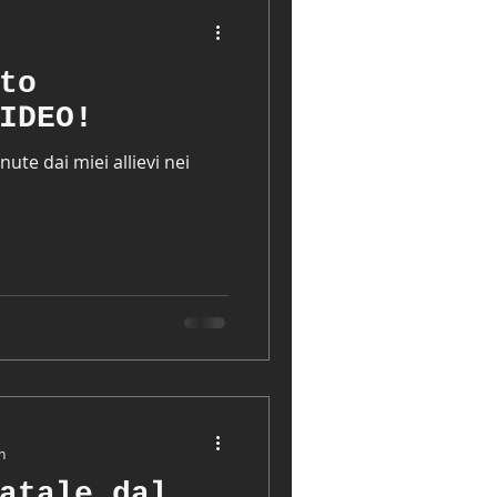
to
IDEO!
ute dai miei allievi nei
n
atale dal