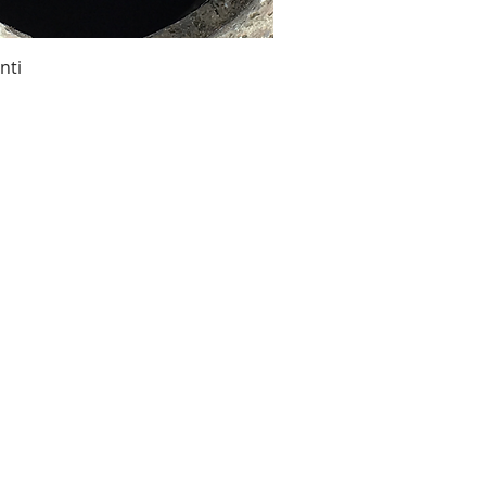
nti
o