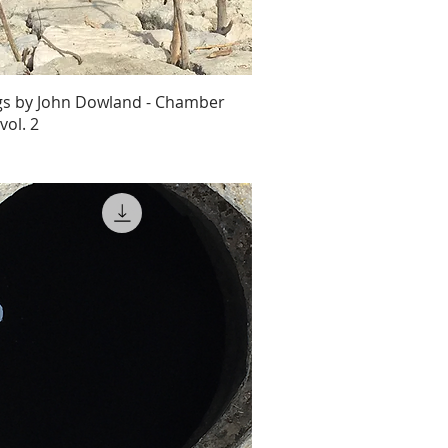
gs by John Dowland - Chamber
vol. 2
o