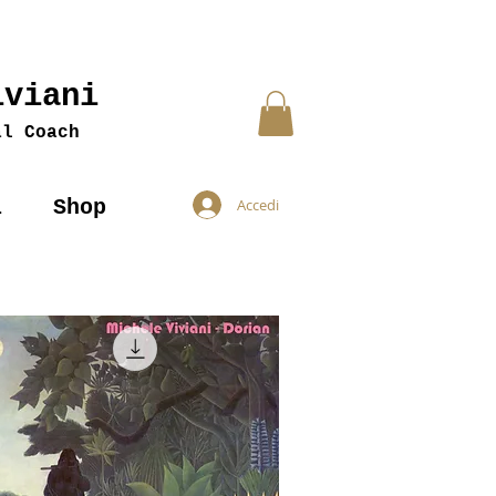
iviani
al Coach
i
Shop
Accedi