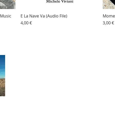
 Music
E La Nave Va (Audio File)
Mome
Prezzo
Prezz
4,00 €
3,00 €