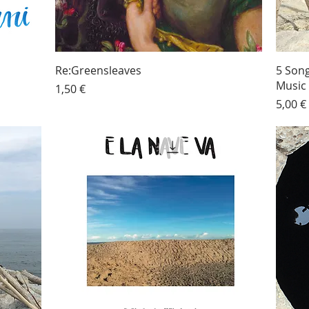
Re:Greensleaves
5 Son
Music 
Prezzo
1,50 €
Prezz
5,00 €