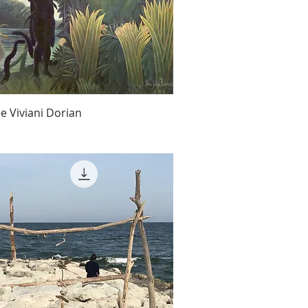
e Viviani Dorian
o