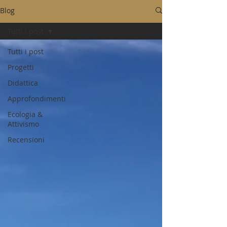
Blog
Tutti i post
Tutti i post
Progetti
Didattica
Approfondimenti
Ecologia &
Attivismo
Recensioni