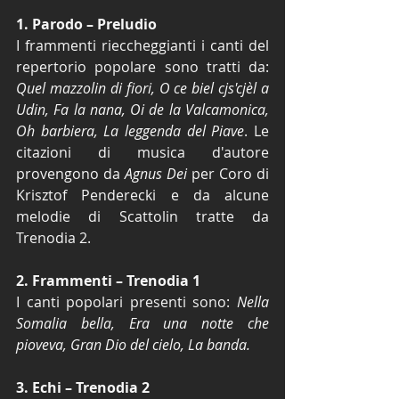
1. Parodo – Preludio
I frammenti rieccheggianti i canti del 
repertorio popolare sono tratti da: 
Quel mazzolin di fiori, O ce biel cjs'cjèl a 
Udin, Fa la nana, Oi de la Valcamonica, 
Oh barbiera, La leggenda del Piave
. Le 
citazioni di musica d'autore 
provengono da 
Agnus Dei
 per Coro di 
Krisztof Penderecki e da alcune 
melodie di Scattolin tratte da 
Trenodia 2. 
2. Frammenti – Trenodia 1
I canti popolari presenti sono: 
Nella 
Somalia bella, Era una notte che 
pioveva, Gran Dio del cielo, La banda. 
3. Echi – Trenodia 2