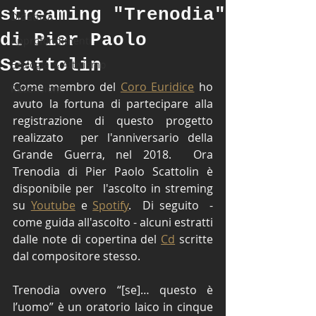
streaming "Trenodia"
Didattica
di Pier Paolo
Approfondimenti
Scattolin
Ecologia & Attivismo
Come membro del 
Coro Euridice
 ho 
Recensioni
avuto la fortuna di partecipare alla 
registrazione di questo progetto 
realizzato  per l'anniversario della 
Grande Guerra, nel 2018.  Ora 
Trenodia di Pier Paolo Scattolin è 
disponibile per  l'ascolto in streming 
su 
Youtube
 e 
Spotify
.  Di seguito  - 
come guida all'ascolto - alcuni estratti 
dalle note di copertina del 
Cd
 scritte 
dal compositore stesso.    
Trenodia ovvero “[se]… questo è 
l’uomo” è un oratorio laico in cinque 