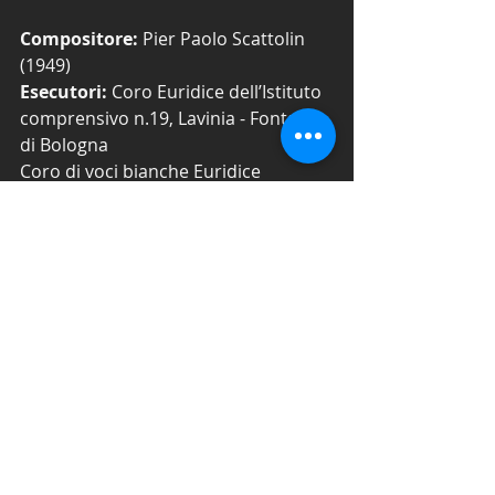
Compositore: 
Pier Paolo Scattolin 
(1949)
Esecutori: 
Coro Euridice dell’Istituto 
comprensivo n.19, Lavinia - Fontana 
di Bologna
Coro di voci bianche Euridice 
“EuridiCínni”
Coro Euridice
Orchestra da camera Euridice
Ensemble strumenti antichi “Circe”
Angela Beghelli e Angela Troilo, solisti
Simone Marelli, voce recitante
Pier Paolo Scattolin, direzione
Edizione: 
Ottobre 2018
#PierPaoloScattolin
#CoroEuridice
#MicheleViviani
#Trenodia
#Tactus