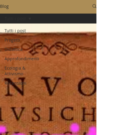
Blog
Tutti i post
Tutti i post
Progetti
Didattica
Approfondimenti
Ecologia &
Attivismo
Recensioni