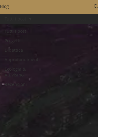
Blog
Tutti i post
Tutti i post
Progetti
Didattica
Approfondimenti
Ecologia &
Attivismo
Recensioni